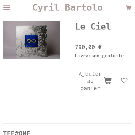
Cyril Bartolo
Passer
au
contenu
Le Ciel
principal
790,00 €
Livraison gratuite
Ajouter
au
panier
TEE#ONE